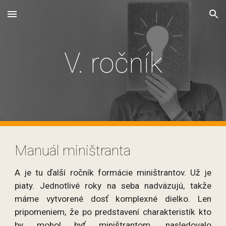
Skip to main content
Skip to navigation
V. ročník
Manuál miništranta
A je tu ďalší ročník formácie miništrantov. Už je
piaty. Jednotlivé roky na seba nadväzujú, takže
máme vytvorené dosť komplexné dielko. Len
pripomeniem, že po predstavení charakteristík kto
by mohol byť miništrantom, nasledovalo