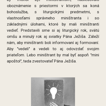
oboznámenie s priestormi v ktorých sa koná
bohoslužba, s liturgickými predmetmi, s
vlastnosťami správneho miništranta i so
základnými úlohami, ktoré by mali miništranti
vedieť. Predstavili sme si aj liturgický rok, svätú
omšu a minulý rok aj sviatky Pána Ježiša. Záleží
nám, aby miništranti boli informovaní aj formovaní.
Aby "vedeli" a vedeli to aj odovzdať svojim
priateľom. Lebo miništrant by mal byť aspoň "mini
apoštol", teda zvestovateľ Pána Ježiša.