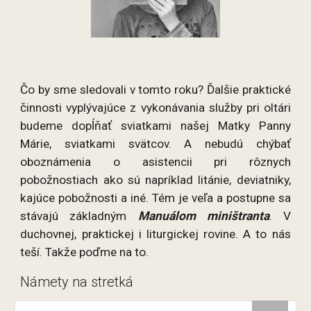
Čo by sme sledovali v tomto roku? Ďalšie praktické
činnosti vyplývajúce z vykonávania služby pri oltári
budeme dopĺňať sviatkami našej Matky Panny
Márie, sviatkami svätcov. A nebudú chýbať
oboznámenia o asistencii pri rôznych
pobožnostiach ako sú napríklad litánie, deviatniky,
kajúce pobožnosti a iné. Tém je veľa a postupne sa
stávajú základným
Manuálom miništranta
. V
duchovnej, praktickej i liturgickej rovine. A to nás
teší. Takže poďme na to.
Námety na stretká