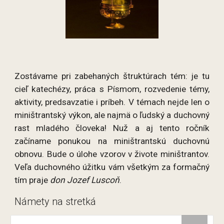
Zostávame pri zabehaných štruktúrach tém: je tu
cieľ katechézy, práca s Písmom, rozvedenie témy,
aktivity, predsavzatie i príbeh. V témach nejde len o
miništrantský výkon, ale najmä o ľudský a duchovný
rast mladého človeka! Nuž a aj tento ročník
začíname ponukou na miništrantskú duchovnú
obnovu. Bude o úlohe vzorov v živote miništrantov.
Veľa duchovného úžitku vám všetkým za formačný
tím praje
don Jozef Luscoň
.
Námety na stretká