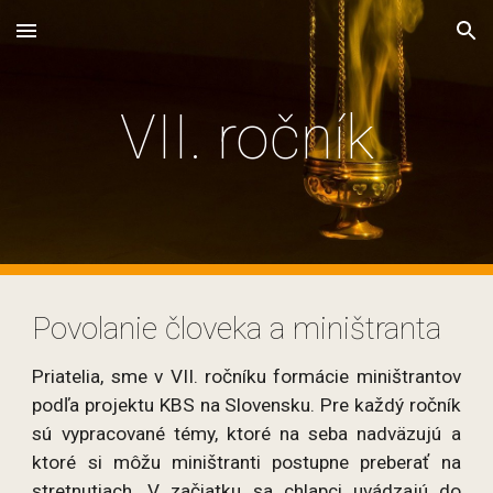
Skip to main content
Skip to navigation
VII. ročník
Povolanie človeka a miništranta
Priatelia, sme v VII. ročníku formácie miništrantov
podľa projektu KBS na Slovensku. Pre každý ročník
sú vypracované témy, ktoré na seba nadväzujú a
ktoré si môžu miništranti postupne preberať na
stretnutiach. V začiatku sa chlapci uvádzajú do