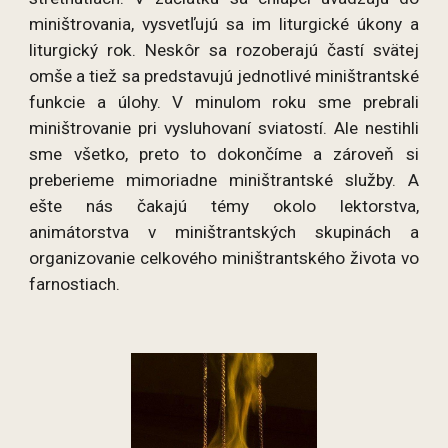
miništrovania, vysvetľujú sa im liturgické úkony a
liturgický rok. Neskôr sa rozoberajú častí svätej
omše a tiež sa predstavujú jednotlivé miništrantské
funkcie a úlohy. V minulom roku sme prebrali
miništrovanie pri vysluhovaní sviatostí. Ale nestihli
sme všetko, preto to dokončíme a zároveň si
preberieme mimoriadne miništrantské služby. A
ešte nás čakajú témy okolo lektorstva,
animátorstva v miništrantských skupinách a
organizovanie celkového miništrantského života vo
farnostiach.