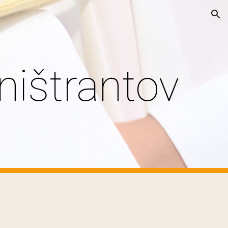
ion
ništrantov