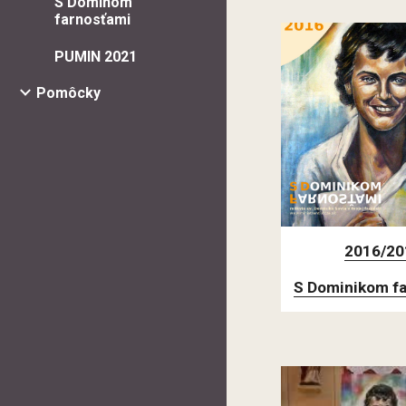
S Dominom
farnosťami
PUMIN 2021
Pomôcky
2016/20
S Dominikom f