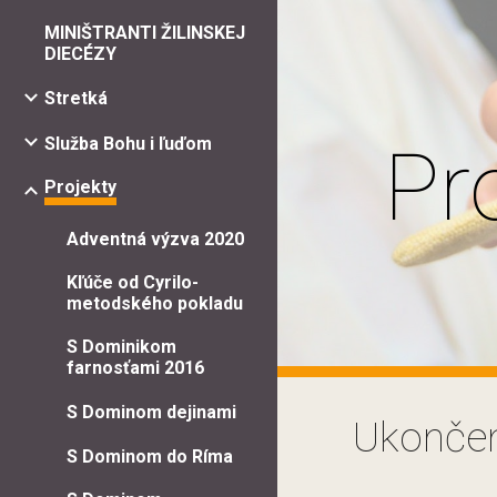
MINIŠTRANTI ŽILINSKEJ
Sk
DIECÉZY
Stretká
Služba Bohu i ľuďom
Pr
Projekty
Adventná výzva 2020
Kľúče od Cyrilo-
metodského pokladu
S Dominikom
farnosťami 2016
S Dominom dejinami
Ukončen
S Dominom do Ríma