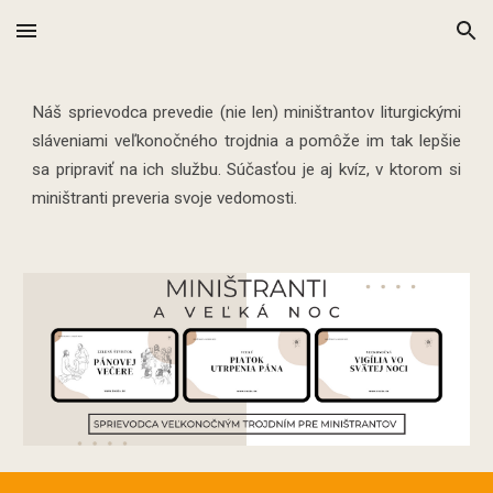
Skip to main content
Skip to navigation
Náš sprievodca prevedie (nie len) miništrantov liturgickými
sláveniami veľkonočného trojdnia a pomôže im tak lepšie
sa pripraviť na ich službu. Súčasťou je aj kvíz, v ktorom si
miništranti preveria svoje vedomosti.